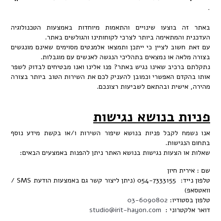
 בוצעו שינויים והתאמות מיוחדות באמצעות הטכנולוגיה
והמתאימה ביותר לצרכי לקוחותינו והגולשים באתר.
שוב לציין כי ייתכן ותמצאו אלמנטים מסוימים שאינם מונגשים
אה או נמצאים בתהליכי הנגשה לאנשים עם מוגבלות.
רכיב שאינו נגיש באתר? פנו אלינו ואנו מבטיחים לבדוק לשפר
דם האפשרי וכמובן להעניק לכם את השירות הטוב ביותר בצורה
ישית ובהתאם לשביעות רצונכם.
ת בנושא נגישות
 לקבל פניות בנושא שיפור השירות ו/או בקשת מידע נוסף
גישות.
 הצעות נגישות בנושא האתר ניתן להפנות באמצעים הבאים:
ת חיון
טלפון נייד: 054-7333155 (ניתן ליצור קשר גם באמצעות הודעת SMS /
ודיו:
03-6090802
טרוני :
studio@irit-hayon.com