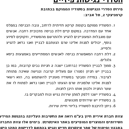
דרי
הנגישות
בסטודיו
הממוקם
בכתובת
2,
תל
אביב
:
טודיו ממוקם בקומת קרקע חזיתית לרחוב, גובה הכניסה במפלס
ד עם המדרכה. במקום קיים דלת כניסה מזכוכית רחבה. אנשים
 מוגבלות המעוניינים להגיע ולהתרשם מהסטודיו, וזקוקים לסיוע
סף, יכולים לפנות אלינו טרם הגעתכם לבניין ואנו נדאג להגיע
סייע.
ת רחבה המאפשרת כניסה לאנשים המסתייעים באמצעות כיסא
גלים.
סמוך לבניין הסטודיו (ברחוב) ישנה 2 חניות נכים קרובות, כמו כן
ניין יש חניון (סגור) עם מעלית קרובה ונגישה שאינה פתוחה
יבור. במידה ומבקר בסטודיו מעוניין להשתמש בה, הוא רשאי
נות אלינו טלפונית טרם הגעתו לבניין ואנו נדאג לפתוח לו את
ר החניה ולכוון אותו היכן לחנות.
טודיו ישנו דלפק למתן שירות נגיש ונוח למבקרים בו.
טודיו יש שירותים מונגשים.
תן להיכנס לסטודיו בליווי חיית שירות.
ת
אירית
חיון
בע
"
מ
רואה
את
החשיבות
העליונה
בהנגשת
המידע
,
והמוצרים
המופיעים
באתר
האינטרנט
.
בימים
אלו
צוות
החברה
פועל
רבות
פיתוח
של
אתר
אינטרנט
חדיש
ונגיש
בהתאם
לדרישות
התקן
הישראלי
5568