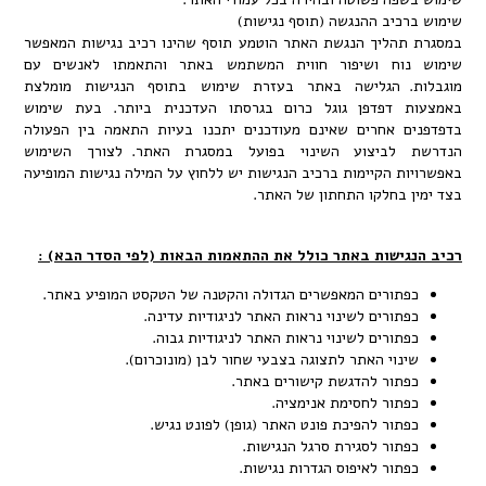
כיב ההנגשה (תוסף נגישות)
הליך הנגשת האתר הוטמע תוסף שהינו רכיב נגישות המאפשר
וח ושיפור חווית המשתמש באתר והתאמתו לאנשים עם
. הגלישה באתר בעזרת שימוש בתוסף הנגישות מומלצת
 דפדפן גוגל כרום בגרסתו העדכנית ביותר. בעת שימוש
 אחרים שאינם מעודכנים יתכנו בעיות התאמה בין הפעולה
לביצוע השינוי בפועל במסגרת האתר. לצורך השימוש
ת הקיימות ברכיב הנגישות יש ללחוץ על המילה נגישות המופיעה
 בחלקו התחתון של האתר.
ישות באתר כולל את ההתאמות הבאות (לפי הסדר הבא) :
תורים המאפשרים הגדולה והקטנה של הטקסט המופיע באתר.
תורים לשינוי נראות האתר לניגודיות עדינה.
תורים לשינוי נראות האתר לניגודיות גבוה.
נוי האתר לתצוגה בצבעי שחור לבן (מונוכרום).
תור להדגשת קישורים באתר.
תור לחסימת אנימציה.
תור להפיכת פונט האתר (גופן) לפונט נגיש.
תור לסגירת סרגל הנגישות.
תור לאיפוס הגדרות נגישות.