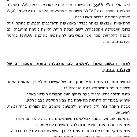
הישראלי (ת"י 5568) ולנגישות תכנים באינטרנט ברמת AA בשילוב
המלצות מסמך WCAG2.0 שפורסם באמצעות הארגון הבינלאומי W3C
קינה ברשת האינטרנט.
שבוצעו באתר נבדקו באמצעות הדפדפנים הנפוצים ביותר: גוגל
נטרנט אקספלורר. לשם קבלת חווית גלישה נעימה ומיטבית עם
תוכנה להקראת מסך אנו ממליצים להשתמש בתוכנת NVDA בגרסה
ביותר.
נגשת האתר לאנשים עם מוגבלות בוצעו מספר רב של
בניהן:
סף נגישות המכיל מגוון רחב של אפשרויות לצורך התאמת האתר
ווית המשתמש בעת הגלישה בו..
תי בולט וברור בעת ריחוף מעל התפריט העליון באתר.
יגודיות חזותית מתאימה בין צבע הטקסט לצבע רקע.
ר נוח וקל לשימוש ולתפעול משולב עם תפריט ברור ופשוט
בוצעו באתר לגולשים המשתמשים בתוכנה להקראת מסך:
בנה אתר סמנטי ונוח למשתמשים בקורא מסך.
ין ומפורט בכותרות עמוד לצורך השמעת המידע בצורה ברורה.
פה פשוטה ובהירה בכל עמודי האתר.