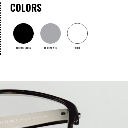
COLORS
PANTONE BLACK
C0 M0 Y0 K40
WHITE