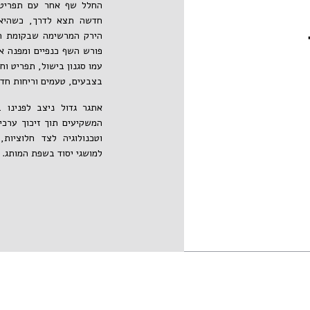
‬בצבעים‭ ,‬טעמים‭ ‬וריחות‭ ‬חדשים.
‬למושגי‭ ‬יסוד‭ ‬בשפת‭ ‬המותג‭.‬