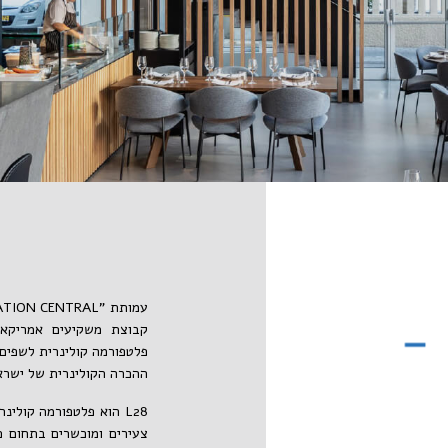
‬ההכרה‭ ‬הקולינרית‭ ‬של‭ ‬ישראל‭ ‬בעולם‭ ‬כולו‭.‬